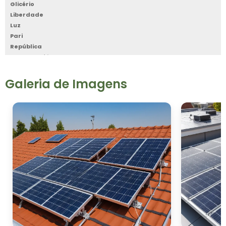
Glicério
Liberdade
Luz
Pari
República
Santa Cecília
Santa Efigênia
Sé
Galeria de Imagens
Vila Buarque