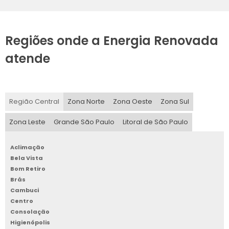
Regiões onde a Energia Renovada
atende
Região Central
Zona Norte
Zona Oeste
Zona Sul
Zona Leste
Grande São Paulo
Litoral de São Paulo
Aclimação
Bela Vista
Bom Retiro
Brás
Cambuci
Centro
Consolação
Higienópolis