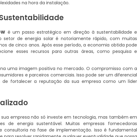
lexidades na hora da instalação.
 Sustentabilidade
00W
é um passo estratégico em direção à sustentabilidade 
o setor de energia solar é notoriamente rápido, com muita
s de cinco anos. Após esse período, a economia obtida pod
recione esses recursos para outras áreas, como pesquisa 
ciona uma imagem positiva no mercado. O compromisso com 
nsumidores e parceiros comerciais. Isso pode ser um diferencia
ém de fortalecer a reputação da sua empresa como um líde
alizado
, sua empresa não só investe em tecnologia, mas também e
s de energia sustentável. Muitas empresas fornecedora
o e consultoria na fase de implementação. Isso é fundamenta
 e para resolver rapidamente qualquer eventualidade que poss