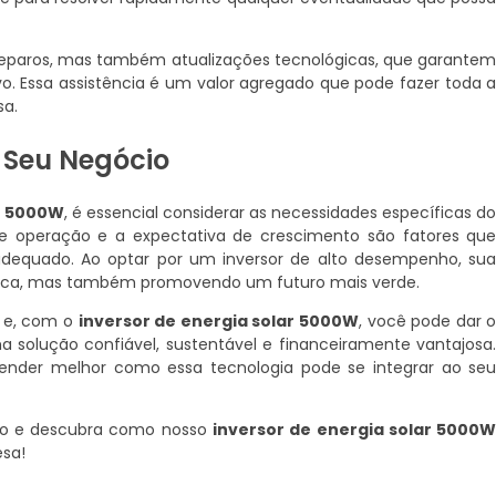
reparos, mas também atualizações tecnológicas, que garante
o. Essa assistência é um valor agregado que pode fazer toda 
sa.
a Seu Negócio
ar 5000W
, é essencial considerar as necessidades específicas d
 de operação e a expectativa de crescimento são fatores qu
adequado. Ao optar por um inversor de alto desempenho, su
ética, mas também promovendo um futuro mais verde.
e e, com o
inversor de energia solar 5000W
, você pode dar 
ma solução confiável, sustentável e financeiramente vantajosa
tender melhor como essa tecnologia pode se integrar ao se
do e descubra como nosso
inversor de energia solar 5000
esa!