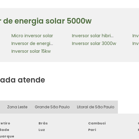
r de energia solar 5000w
Micro inversor solar
Inversor solar hibrido
Inv
Inversor de energia solar para 220v
Inversor solar 3000w
Inversor solar 15kw
vada atende
Zona Leste
Grande São Paulo
Litoral de São Paulo
etiro
Brás
Cambuci
rdade
Luz
Pari
Buarque