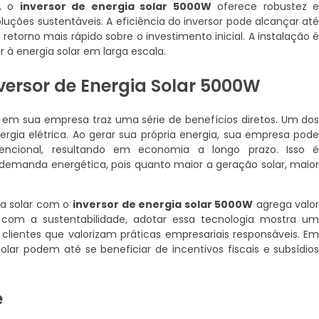
a, o
inversor de energia solar 5000W
oferece robustez 
luções sustentáveis. A eficiência do inversor pode alcançar at
torno mais rápido sobre o investimento inicial. A instalação 
 à energia solar em larga escala.
nversor de Energia Solar 5000W
em sua empresa traz uma série de benefícios diretos. Um do
nergia elétrica. Ao gerar sua própria energia, sua empresa pod
encional, resultando em economia a longo prazo. Isso 
emanda energética, pois quanto maior a geração solar, maio
ia solar com o
inversor de energia solar 5000W
agrega valo
om a sustentabilidade, adotar essa tecnologia mostra u
ientes que valorizam práticas empresariais responsáveis. E
olar podem até se beneficiar de incentivos fiscais e subsídio
e