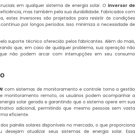
ruciais em qualquer sistema de energia solar. O
inversor d
eficiência, mas também pela sua durabilidade. Fabricados co
a, estes inversores são projetados para resistir às condiçõe
contínuo por longos períodos. Isso minimiza a necessidade d
elo suporte técnico oferecido pelos fabricantes. Além do mais
urando que, em caso de qualquer problema, sua operação nã
as que não podem arcar com interrupções em seu consum
so
0W
com sistemas de monitoramento e controle torna a gestã
 de monitoramento remoto, os usuários podem acompanhar 
nergia solar gerada e garantindo que o sistema opere em su
trativo adicional, permitindo que mesmo pessoas sem vast
rma eficiente.
 dos painéis solares disponíveis no mercado, o que proporcion
u desejam atualizar seus sistemas de energia solar. Ess