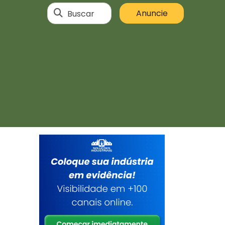
Buscar
Anuncie
o
a
a
a