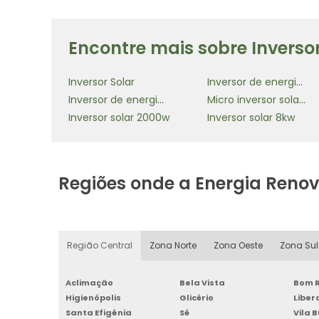
Encontre mais sobre Inverso
Inversor Solar
Inversor de energia solar
Inversor de energia solar 5000w
Micro inversor solar para 4 placas
Inversor solar 2000w
Inversor solar 8kw
Regiões onde a Energia Reno
Região Central
Zona Norte
Zona Oeste
Zona Sul
Aclimação
Bela Vista
Bom R
Higienópolis
Glicério
Libe
Santa Efigênia
Sé
Vila 