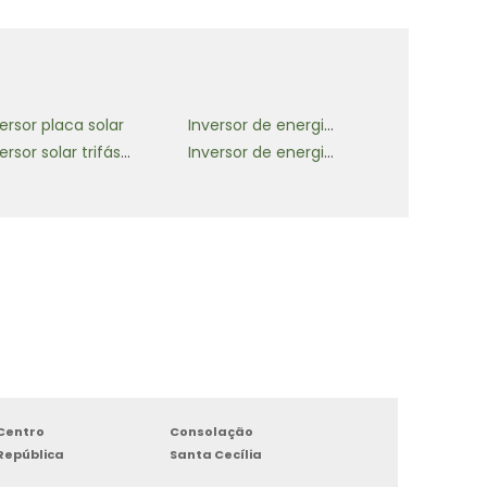
ersor placa solar
Inversor de energia solar 10000w
Inversor solar trifásico 220v
Inversor de energia solar 6000w
Centro
Consolação
República
Santa Cecília